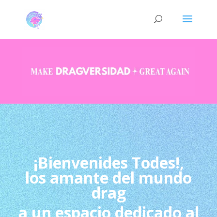
¡Bienvenides Todes!,
los amante del mundo
drag
a un espacio dedicado al