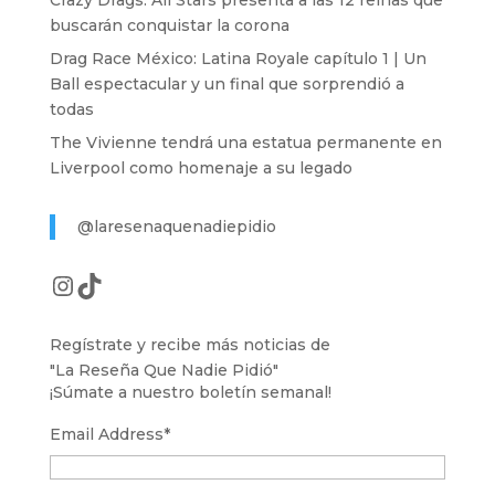
Crazy Drags: All Stars presenta a las 12 reinas que
buscarán conquistar la corona
Drag Race México: Latina Royale capítulo 1 | Un
Ball espectacular y un final que sorprendió a
todas
The Vivienne tendrá una estatua permanente en
Liverpool como homenaje a su legado
@laresenaquenadiepidio
Instagram
TikTok
Regístrate y recibe más noticias de
"La Reseña Que Nadie Pidió"
¡Súmate a nuestro boletín semanal!
Email Address
*