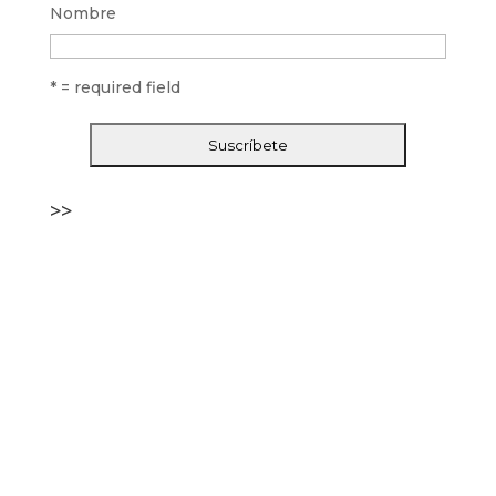
Nombre
* = required field
>>