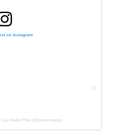
ost on Instagram
 Que Nadie Pidio (@laresenaqnp)