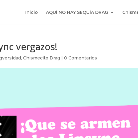
Inicio
AQUÍ NO HAY SEQUÍA DRAG
Chisme
sync vergazos!
gversidad
,
Chismecito Drag
|
0 Comentarios