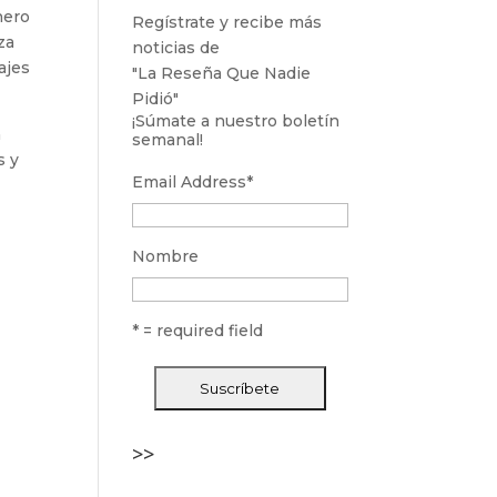
nero
Regístrate y recibe más
za
noticias de
ajes
"La Reseña Que Nadie
Pidió"
¡Súmate a nuestro boletín
n
semanal!
s y
Email Address
*
Nombre
* = required field
>>