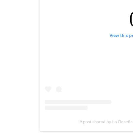
View this p
A post shared by La Reseña