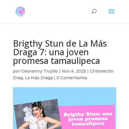
Brigthy Stun de La Más
Draga 7: una joven
promesa tamaulipeca
por
Geovanny Trujillo
|
Nov 4, 2025
|
Chismecito
Drag
,
La Más Draga
|
0 Comentarios