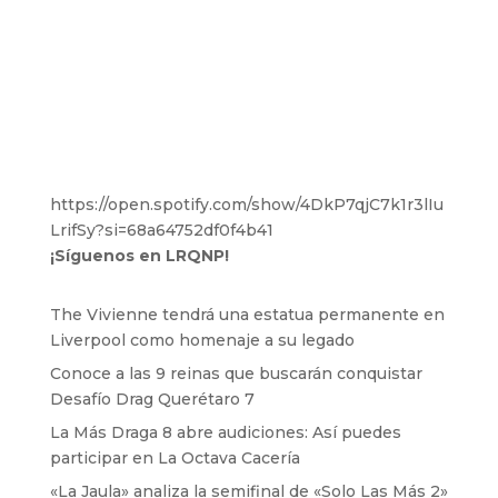
https://open.spotify.com/show/4DkP7qjC7k1r3lIu
LrifSy?si=68a64752df0f4b41
¡Síguenos en LRQNP!
The Vivienne tendrá una estatua permanente en
Liverpool como homenaje a su legado
Conoce a las 9 reinas que buscarán conquistar
Desafío Drag Querétaro 7
La Más Draga 8 abre audiciones: Así puedes
participar en La Octava Cacería
«La Jaula» analiza la semifinal de «Solo Las Más 2»