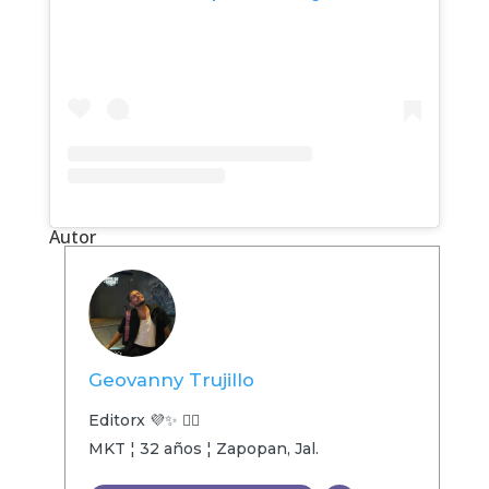
Autor
Geovanny Trujillo
Editorx 💜✨ 🏳️‍🌈
MKT ¦ 32 años ¦ Zapopan, Jal.