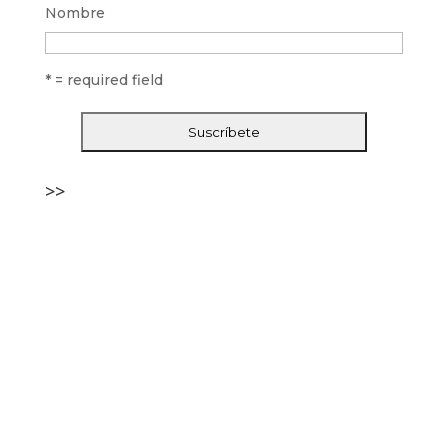
Nombre
* = required field
>>