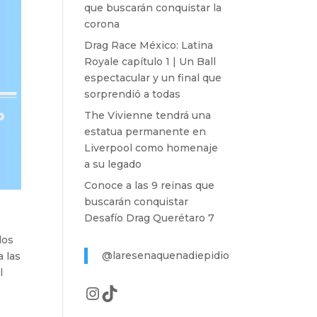
que buscarán conquistar la
corona
Drag Race México: Latina
Royale capítulo 1 | Un Ball
espectacular y un final que
sorprendió a todas
The Vivienne tendrá una
estatua permanente en
Liverpool como homenaje
a su legado
Conoce a las 9 reinas que
buscarán conquistar
Desafío Drag Querétaro 7
los
@laresenaquenadiepidio
a las
l
Instagram
TikTok