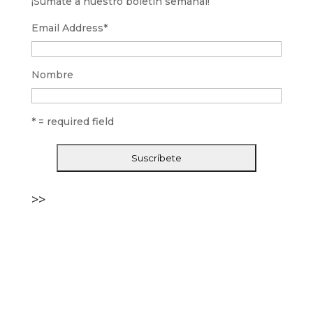
¡Súmate a nuestro boletín semanal!
Email Address
*
Nombre
* = required field
>>