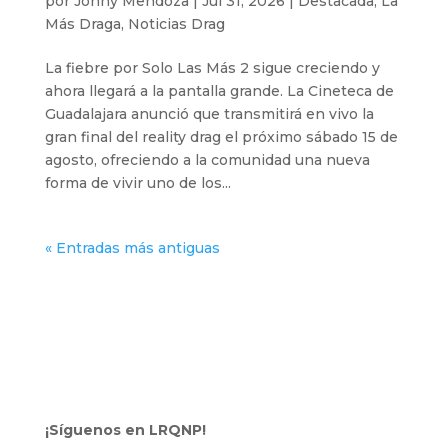
por
Jonny Mendoza
|
Jul 31, 2026
|
Destacada
,
La
Más Draga
,
Noticias Drag
La fiebre por Solo Las Más 2 sigue creciendo y
ahora llegará a la pantalla grande. La Cineteca de
Guadalajara anunció que transmitirá en vivo la
gran final del reality drag el próximo sábado 15 de
agosto, ofreciendo a la comunidad una nueva
forma de vivir uno de los...
« Entradas más antiguas
¡Síguenos en LRQNP!