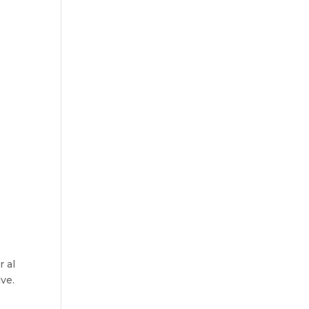
r al
ve.