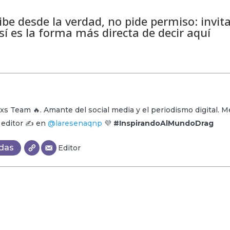
be desde la verdad, no pide permiso: invita
sí es la forma más directa de decir aquí
xs Team 🔥. Amante del social media y el periodismo digital. M
y editor ✍️ en
@laresenaqnp
💜
#InspirandoAlMundoDrag
adas
Editor