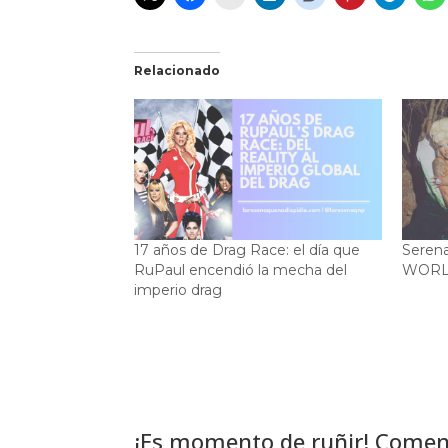
Relacionado
17 años de Drag Race: el día que
Seren
RuPaul encendió la mecha del
WORLD
imperio drag
¡Es momento de ruñir! Comen