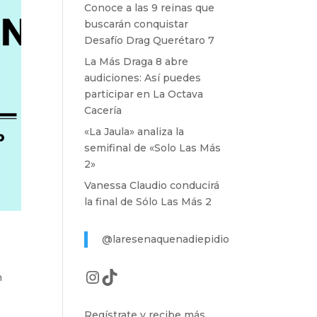
Conoce a las 9 reinas que
buscarán conquistar
Desafío Drag Querétaro 7
La Más Draga 8 abre
audiciones: Así puedes
participar en La Octava
Cacería
«La Jaula» analiza la
semifinal de «Solo Las Más
2»
Vanessa Claudio conducirá
la final de Sólo Las Más 2
@laresenaquenadiepidio
Instagram
TikTok
n
Regístrate y recibe más