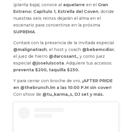
(planta baja), conoce al
aquelarre
en el
Gran
Estreno: Capítulo 1, Estrella del Coven
, donde
nuestras seis reinxs dejarán el alma en el
escenario para convertirse en la próxima
SUPREMA
.
Contará con la presencia de la invitada especial
@malignatrash
, el host y coach
@bebemcdior
,
el juez de hierro
@darcosant_
y como juez
especial
@joseluiscota
. Adquiere tus accesos:
preventa $200, taquilla $250.
Y para cerrar con broche de oro,
¡AFTER PRIDE
en @thebrunch.lm a las 10:00 P.M sin cover!
Con show de
@tu_karma_s, DJ set y más.