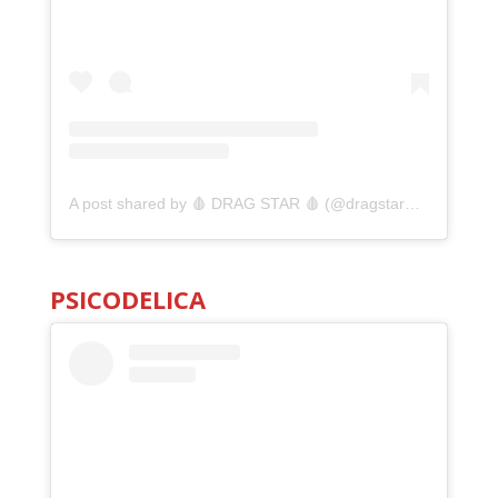
A post shared by 🩸 DRAG STAR 🩸 (@dragstarmx)
PSICODELICA