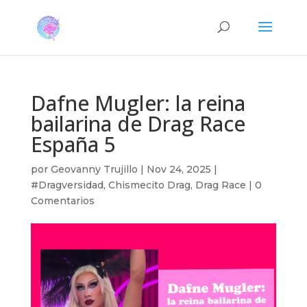
Dafne Mugler: la reina
bailarina de Drag Race
España 5
por
Geovanny Trujillo
|
Nov 24, 2025
|
#Dragversidad
,
Chismecito Drag
,
Drag Race
|
0
Comentarios