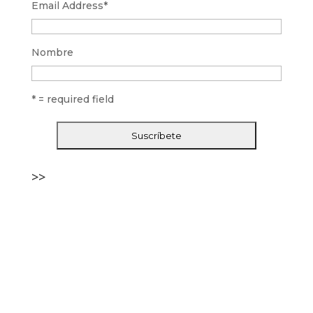
Email Address
*
Nombre
* = required field
>>