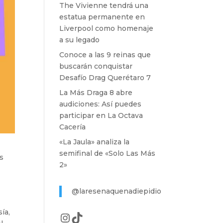
The Vivienne tendrá una
estatua permanente en
Liverpool como homenaje
a su legado
Conoce a las 9 reinas que
buscarán conquistar
Desafío Drag Querétaro 7
La Más Draga 8 abre
audiciones: Así puedes
participar en La Octava
Cacería
«La Jaula» analiza la
semifinal de «Solo Las Más
os
2»
@laresenaquenadiepidio
ía,
Instagram
TikTok