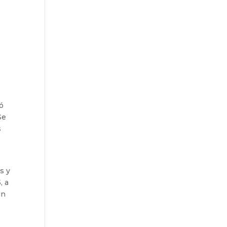
ó
Se
s
s y
, a
un