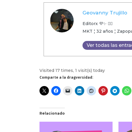
Geovanny Trujillo
Editorx 💜✨ 🏳️‍🌈
MKT ¦ 32 años ¦ Zapopan
Ver todas las entr
Visited 17 times, 1 visit(s) today
Comparte a la dragversidad:
Relacionado