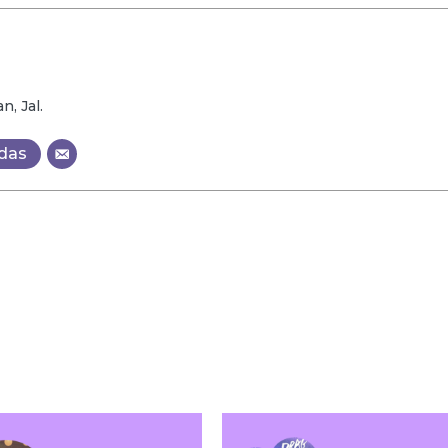
, Jal.
adas