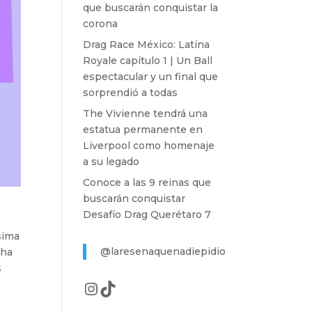
que buscarán conquistar la
corona
Drag Race México: Latina
Royale capítulo 1 | Un Ball
espectacular y un final que
sorprendió a todas
The Vivienne tendrá una
estatua permanente en
Liverpool como homenaje
a su legado
Conoce a las 9 reinas que
buscarán conquistar
Desafío Drag Querétaro 7
sima
@laresenaquenadiepidio
cha
s
Instagram
TikTok