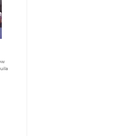
how
uila