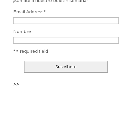
¡Súmate a nuestro boletín semanal!
Email Address
*
Nombre
* = required field
>>