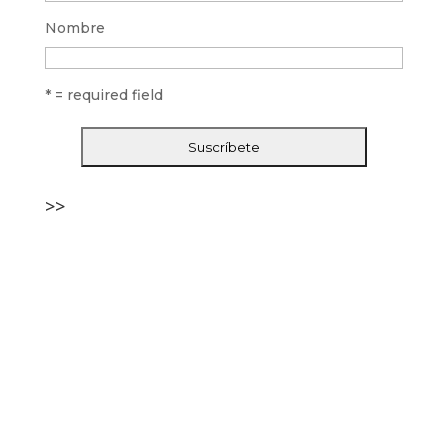
Nombre
* = required field
>>