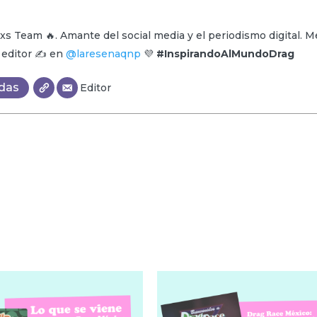
xs Team 🔥. Amante del social media y el periodismo digital. M
y editor ✍️ en
@laresenaqnp
💜
#InspirandoAlMundoDrag
adas
Editor