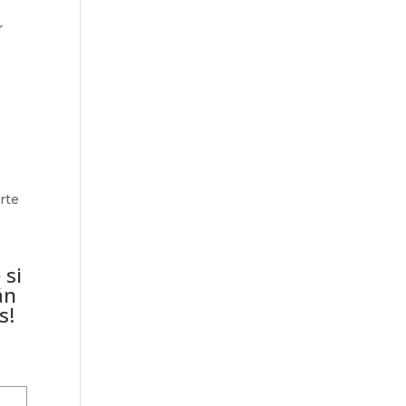
r
arte
 si
án
s!