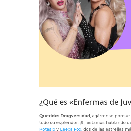
¿Qué es «Enfermas de Ju
Queridxs Dragversidad
, agárrense porque e
todo su esplendor. ¡Sí, estamos hablando d
Potasio
y
Leexa Fox,
dos de las estrellas m