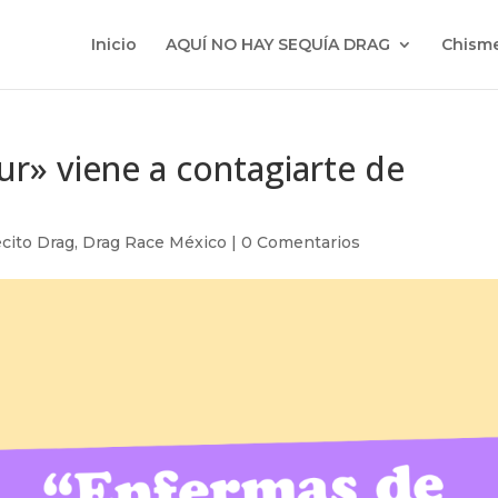
Inicio
AQUÍ NO HAY SEQUÍA DRAG
Chisme
r» viene a contagiarte de
cito Drag
,
Drag Race México
|
0 Comentarios