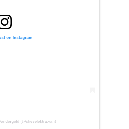
ost on Instagram
 Vandergeld (@sheselektra.van)