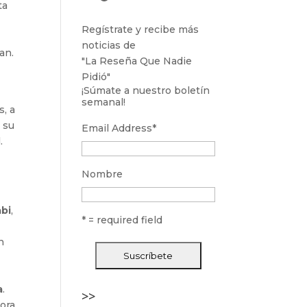
ta
Regístrate y recibe más
noticias de
an.
"La Reseña Que Nadie
Pidió"
¡Súmate a nuestro boletín
semanal!
s, a
n su
Email Address
*
.
Nombre
bi
,
* = required field
n
a
.
>>
ora.