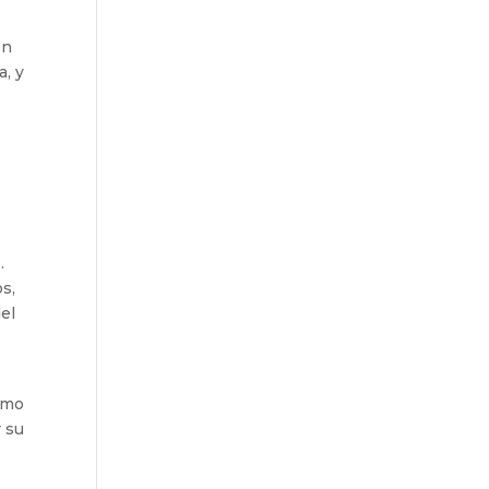
ón
a, y
h
.
s,
el
omo
r su