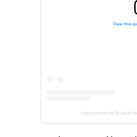
View this p
A post shared by El Jardin 