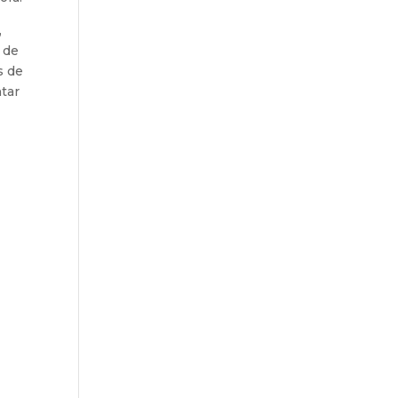
,
 de
s de
tar