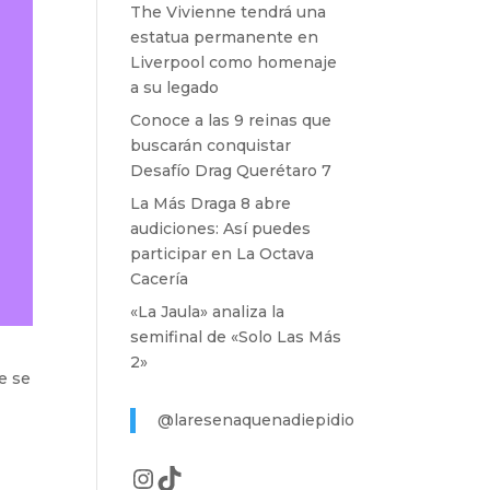
The Vivienne tendrá una
estatua permanente en
Liverpool como homenaje
a su legado
Conoce a las 9 reinas que
buscarán conquistar
Desafío Drag Querétaro 7
La Más Draga 8 abre
audiciones: Así puedes
participar en La Octava
Cacería
«La Jaula» analiza la
semifinal de «Solo Las Más
2»
te se
@laresenaquenadiepidio
Instagram
TikTok