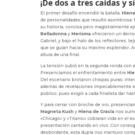
¡De dos a tres caídas y s
El primer desafío encendió la batalla.
Hiena
de personalidades que resultó asombrosa:
su historia, concisa pero magistralmente ej
Belladonna
y
Merisma
ofrecieron un derro
Gabriel, y bajo el halo de los reflectores, 
que se guían hacia su máximo esplendor. Am
altura de una final.
La tensión subió en la segunda ronda con el
Presenciamos el enfrentamiento entre
Hie
Del escenario brotaron chispas puras: inter
además de revelaciones impecablemente ejec
público, pues exigió a cada finalista dar has
Y para cerrar con broche de oro, presenc
Magneta Kush
y
Hiena de Gracia
nos sume
«Chicago» y «Titanic» cobraran vida en el e
presentación cantando en vivo. Con coreogr
desbordante, esta dupla nos mantuvo compl