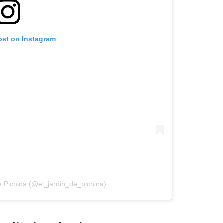
ost on Instagram
de Pichina (@el_jardin_de_pichina)