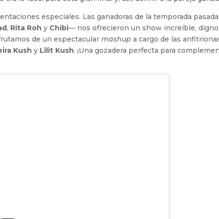
entaciones especiales. Las ganadoras de la temporada pasada
ad
,
Rita Roh
y
Chibi
— nos ofrecieron un show increíble, digno
sfrutamos de un espectacular
mashup
a cargo de las anfitriona
eira Kush
y
Lilit Kush
. ¡Una gozadera perfecta para complemen