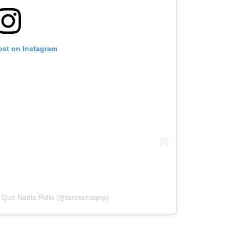
ost on Instagram
 Que Nadie Pidio (@laresenaqnp)