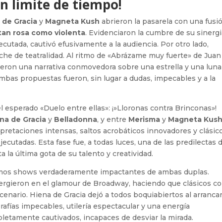
in limite de tiempo!
 de Gracia
y
Magneta Kush
abrieron la pasarela con una fusi
tan rosa como violenta
. Evidenciaron la cumbre de su sinergi
ecutada, cautivó efusivamente a la audiencia. Por otro lado,
che de teatralidad. Al ritmo de «Abrázame muy fuerte» de Juan
tejieron una narrativa conmovedora sobre una estrella y una luna
bas propuestas fueron, sin lugar a dudas, impecables y a la
 esperado «Duelo entre ellas»: ¡»Lloronas contra Brinconas»!
na de Gracia
y
Belladonna
, y entre
Merisma
y
Magneta Kus
pretaciones intensas, saltos acrobáticos innovadores y clásico
utadas. Esta fase fue, a todas luces, una de las predilectas d
ta la última gota de su talento y creatividad.
iamos shows verdaderamente impactantes de ambas duplas.
rgieron en el glamour de Broadway, haciendo que clásicos c
scenario. Hiena de Gracia dejó a todos boquiabiertos al arranca
afías impecables, utilería espectacular y una energía
etamente cautivados, incapaces de desviar la mirada.