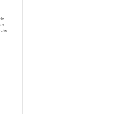
 de
ban
roche