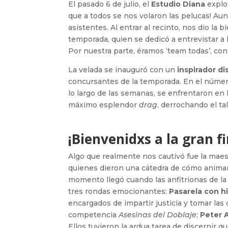
El pasado 6 de julio, el
Estudio Diana
explot
que a todos se nos volaron las pelucas! Aun
asistentes. Al entrar al recinto, nos dio la 
temporada, quien se dedicó a entrevistar a
Por nuestra parte, éramos ‘team todas’, con 
La velada se inauguró con un
inspirador di
concursantes de la temporada. En el númer
lo largo de las semanas, se enfrentaron en
máximo esplendor
drag
, derrochando el ta
¡Bienvenidxs a la gran f
Algo que realmente nos cautivó fue la maes
quienes dieron una cátedra de cómo animar
momento llegó cuando las anfitrionas de la n
tres rondas emocionantes:
Pasarela con hi
encargados de impartir justicia y tomar las
competencia
Asesinas del Doblaje
;
Peter 
Ellos tuvieron la ardua tarea de discernir qué 