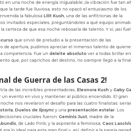
ó en una noche de energía inigualable; ¡la vibración fue tan al
que la tarde fue lluviosa, esto no opacó el entusiasmo de los
bienvenida la fabulosa
Lilit Kush
, una de las anfitrionas de la
 los invitados especiales, preguntándoles a qué equipo animab
la certeza de que esa noche rebosaría de talento. Y sí, ¡así fue!
scurso
que sirvió de preludio a la presentación de las
o de apertura, pudimos apreciar el inmenso talento de quiene
 la competencia. Fue un
deleite absoluto
ver a todas brillar e
lento que, por caprichos del destino, no siempre llegó a la final
inal de Guerra de las Casas 2!
tría de las increíbles presentadoras,
Eleonora Kush
y
Gaby Ga
 un evento en vivo y mantener al público encendido. El gran
oche nos revelaron el desafío para las cuatro finalistas: sería
storia
,
Duelos de
lipsync
y una
presentación estelar
. Los
 decisiones cruciales fueron:
Geminis Just
, madre de la
Abundis
, de Lado Pink; y la aspirante a feminosa,
Caos Lascivi
era lo ideal para esta gran final y, así, definir a la pareja ganad