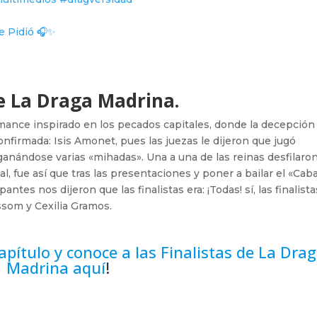
e Pidió 🎧✨
 de La Draga Madrina.
rmance inspirado en los pecados capitales, donde la decepción
 confirmada: Isis Amonet, pues las juezas le dijeron que jugó
nándose varias «mihadas». Una a una de las reinas desfilaron
al, fue así que tras las presentaciones y poner a bailar el «Caba
antes nos dijeron que las finalistas era: ¡Todas! sí, las finalista
ossom y Cexilia Gramos.
capítulo y conoce a las Finalistas de La Dra
Madrina aquí
!