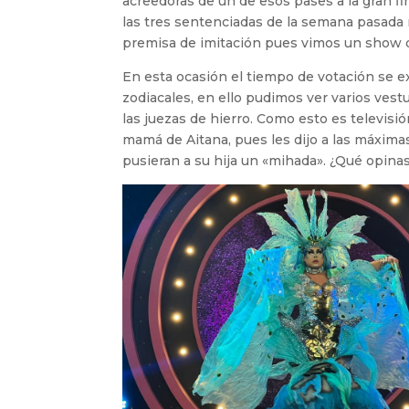
acreedoras de un de esos pases a la gran fi
las tres sentenciadas de la semana pasada r
premisa de imitación pues vimos un show de
En esta ocasión el tiempo de votación se ex
zodiacales, en ello pudimos ver varios vest
las juezas de hierro. Como esto es televisió
mamá de Aitana, pues les dijo a las máximas
pusieran a su hija un «mihada». ¿Qué opina