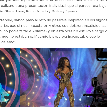
nal que será la próxima semana. Previo al comienzo de los reto
ealizaron una presentación individual, que al parecer era bajo
 Gloria Trevi, Rocío Jurado y Britney Spears.
tendió, dando paso al reto de pasarela inspirado en los signo
uarios que sí nos impactaron y otros que dejaron insatisfechas
n, no podía faltar el «drama» y en esta ocasión estuvo a cargo d
 que no estaban calificando bien, y era inaceptable que le
s de esto?