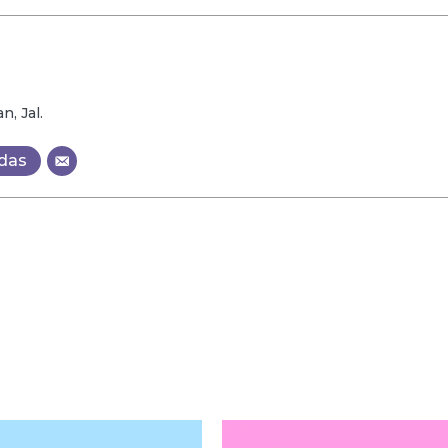
, Jal.
adas