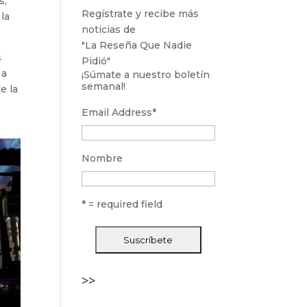
s,
Regístrate y recibe más
 la
noticias de
"La Reseña Que Nadie
s
Pidió"
 a
¡Súmate a nuestro boletín
semanal!
e la
Email Address
*
Nombre
* = required field
>>