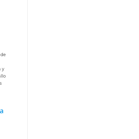
 de
 y
llo
s
ga