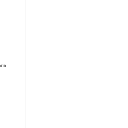
ría
r