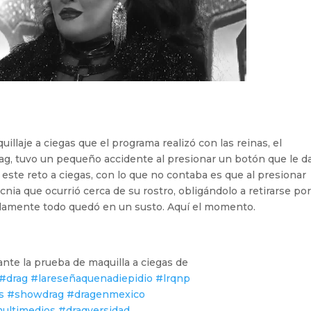
llaje a ciegas que el programa realizó con las reinas, el
, tuvo un pequeño accidente al presionar un botón que le da
 este reto a ciegas, con lo que no contaba es que al presionar
nia que ocurrió cerca de su rostro, obligándolo a retirarse po
damente todo quedó en un susto. Aquí el momento.
ante la prueba de maquilla a ciegas de
#drag
#lareseñaquenadiepidio
#lrqnp
s
#showdrag
#dragenmexico
ultimedios
#dragversidad