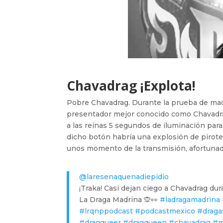
Chavadrag ¡Explota!
Pobre Chavadrag. Durante la prueba de maqui
presentador mejor conocido como Chavadrag
a las reinas 5 segundos de iluminación para
dicho botón habría una explosión de pirotec
unos momento de la transmisión, afortuna
@laresenaquenadiepidio
¡Traka! Casi dejan ciego a Chavadrag dur
La Draga Madrina 🙊👀
#ladragamadrina
#lrqnppodcast
#podcastmexico
#draga
#dragqueer
#dragqueen
#chavadrag
#m