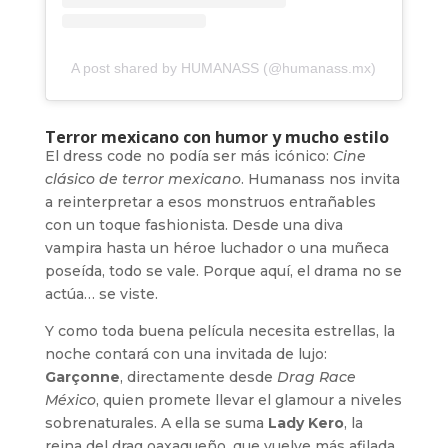
A post shared by HUMANASS (@humanass.mx)
Terror mexicano con humor y mucho estilo
El dress code no podía ser más icónico:
Cine
clásico de terror mexicano
. Humanass nos invita
a reinterpretar a esos monstruos entrañables
con un toque fashionista. Desde una diva
vampira hasta un héroe luchador o una muñeca
poseída, todo se vale. Porque aquí, el drama no se
actúa… se viste.
Y como toda buena película necesita estrellas, la
noche contará con una invitada de lujo:
Garçonne
, directamente desde
Drag Race
México
, quien promete llevar el glamour a niveles
sobrenaturales. A ella se suma
Lady Kero
, la
reina del drag oaxaqueño, que vuelve más afilada