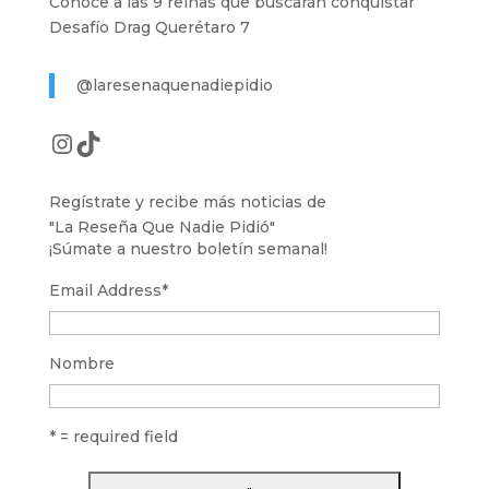
Conoce a las 9 reinas que buscarán conquistar
Desafío Drag Querétaro 7
@laresenaquenadiepidio
Instagram
TikTok
Regístrate y recibe más noticias de
"La Reseña Que Nadie Pidió"
¡Súmate a nuestro boletín semanal!
Email Address
*
Nombre
* = required field