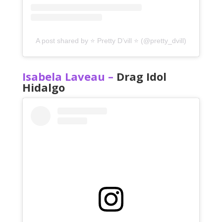
A post shared by ⭐️ Pretty D’vill ⭐️ (@pretty_dvill)
Isabela Laveau –
Drag Idol
Hidalgo