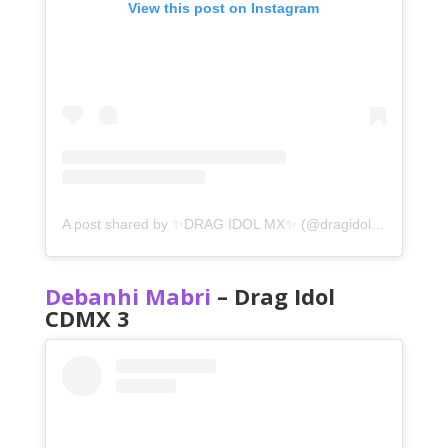
View this post on Instagram
A post shared by ✨DRAG IDOL MX✨ (@dragidolmx)
Debanhi Mabri
– Drag Idol
CDMX 3