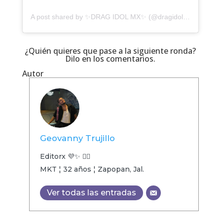
A post shared by ✨DRAG IDOL MX✨ (@dragidolmx)
¿Quién quieres que pase a la siguiente ronda?
Dilo en los comentarios.
Autor
Geovanny Trujillo
Editorx 💜✨ 🏳️‍🌈
MKT ¦ 32 años ¦ Zapopan, Jal.
Ver todas las entradas