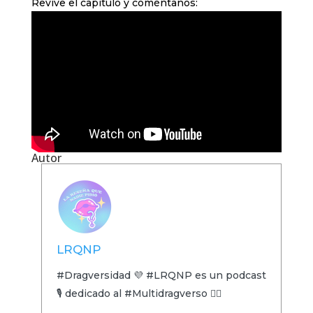
Revive el capítulo y coméntanos:
Autor
LRQNP
#Dragversidad 💜 #LRQNP es un podcast
🎙 dedicado al #Multidragverso 🏳️‍🌈