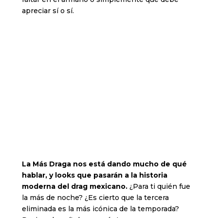
apreciar sí o sí.
Di
Ariel The Top en Aviesc MX
La Más Draga nos está dando mucho de qué
hablar, y looks que pasarán a la historia
moderna del drag mexicano.
¿Para ti quién fue
la más de noche? ¿Es cierto que la tercera
eliminada es la más icónica de la temporada?