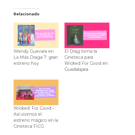
Relacionado
Wendy Guevara en
El Drag toma la
La Más Draga 7: gran
Cineteca para
estreno hoy
Wicked For Good en
Guadalajara
Wicked: For Good –
Así vivimos el
estreno mágico en la
Cineteca FICG