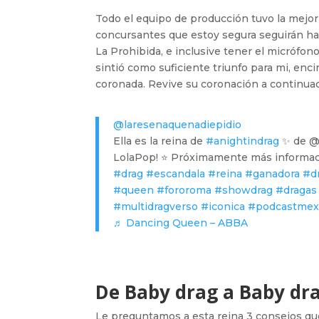
Todo el equipo de producción tuvo la mejor 
concursantes que estoy segura seguirán ha
La Prohibida, e inclusive tener el micrófo
sintió como suficiente triunfo para mi, enc
coronada. Revive su coronación a continuac
@laresenaquenadiepidio
Ella es la reina de
#anightindrag
✨ de @e
LolaPop! ⭐️ Próximamente más informac
#drag
#escandala
#reina
#ganadora
#d
#queen
#fororoma
#showdrag
#dragas
#multidragverso
#iconica
#podcastmex
♬ Dancing Queen – ABBA
De Baby drag a Baby dra
Le preguntamos a esta reina 3 consejos que