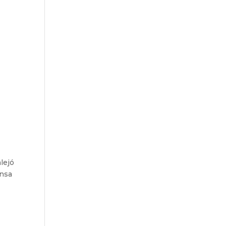
lejó
ensa