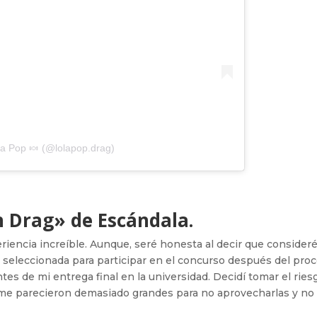
la Pop 🍬 (@lolapop.drag)
n Drag» de
Escándala
.
riencia increíble. Aunque, seré honesta al decir que consider
fui seleccionada para participar en el concurso después del pro
tes de mi entrega final en la universidad. Decidí tomar el ries
ad me parecieron demasiado grandes para no aprovecharlas y n