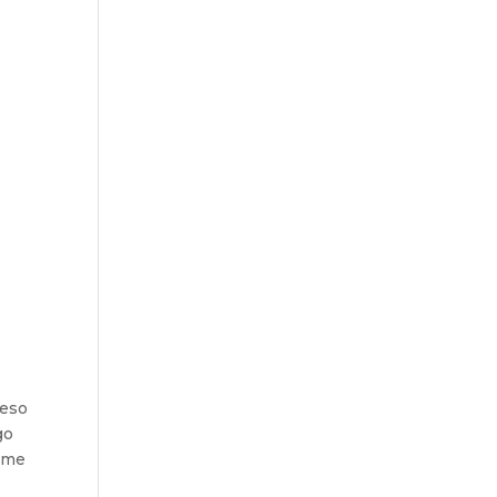
é
ceso
go
o me