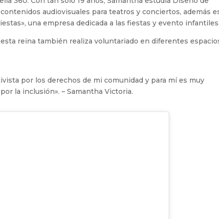
rella 360. Con tan solo 19 años, Samantha estudia Diseño de
 contenidos audiovisuales para teatros y conciertos, además e
tas», una empresa dedicada a las fiestas y evento infantiles
, esta reina también realiza voluntariado en diferentes espacio
tivista por los derechos de mi comunidad y para mí es muy
 por la inclusión». – Samantha Victoria.