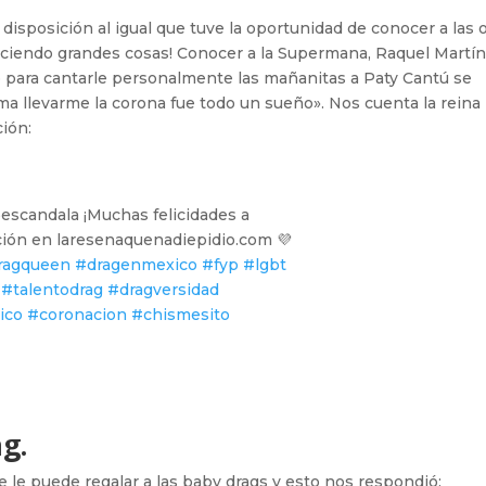
disposición al igual que tuve la oportunidad de conocer a las 
ciendo grandes cosas! Conocer a la Supermana, Raquel Martín
no para cantarle personalmente las mañanitas a Paty Cantú se
ima llevarme la corona fue todo un sueño». Nos cuenta la reina
ión:
scandala ¡Muchas felicidades a
ión en laresenaquenadiepidio.com 💜
ragqueen
#dragenmexico
#fyp
#lgbt
#talentodrag
#dragversidad
ico
#coronacion
#chismesito
g.
 le puede regalar a las baby drags y esto nos respondió: