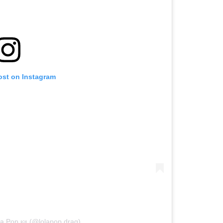
ost on Instagram
la Pop 🍬 (@lolapop.drag)