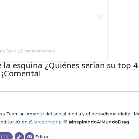
na Stars (@itsmarianastars)
de la esquina ¿Quiénes serían su top 4
? ¡Comenta!
xs Team 🔥. Amante del social media y el periodismo digital. M
y editor ✍️ en
@laresenaqnp
💜
#InspirandoAlMundoDrag
adas
Editor