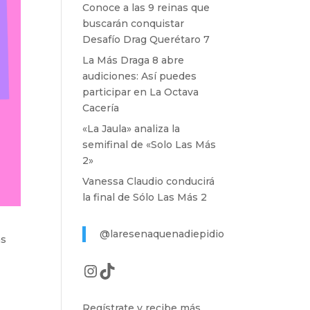
Conoce a las 9 reinas que
buscarán conquistar
Desafío Drag Querétaro 7
La Más Draga 8 abre
audiciones: Así puedes
participar en La Octava
Cacería
«La Jaula» analiza la
semifinal de «Solo Las Más
2»
Vanessa Claudio conducirá
la final de Sólo Las Más 2
@laresenaquenadiepidio
ás
Instagram
TikTok
Regístrate y recibe más