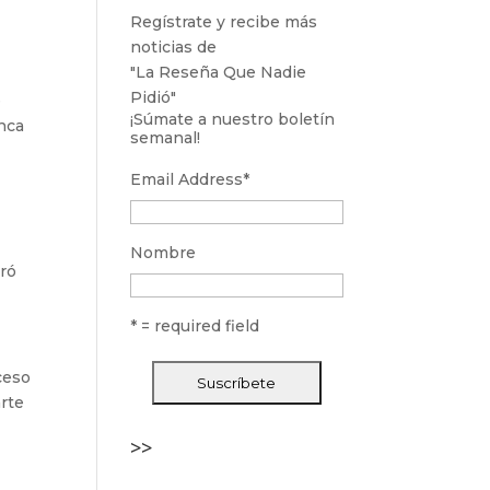
Regístrate y recibe más
noticias de
"La Reseña Que Nadie
Pidió"
e
¡Súmate a nuestro boletín
unca
semanal!
Email Address
*
Nombre
tró
* = required field
ceso
arte
>>