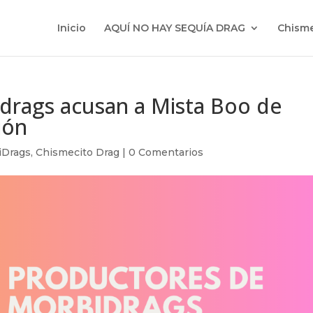
Inicio
AQUÍ NO HAY SEQUÍA DRAG
Chisme
drags acusan a Mista Boo de
ión
iDrags
,
Chismecito Drag
|
0 Comentarios