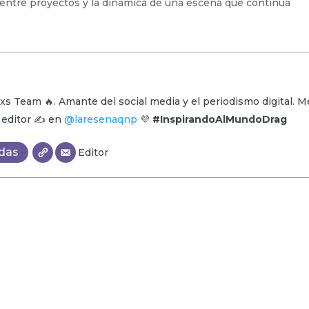
 entre proyectos y la dinámica de una escena que continúa
xs Team 🔥. Amante del social media y el periodismo digital. M
y editor ✍️ en
@laresenaqnp
💜
#InspirandoAlMundoDrag
adas
Editor