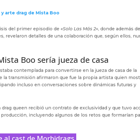
 y arte drag de Mista Boo
isis del primer episodio de
«Solo Las Más 2
«, donde además d
, revelaron detalles de una colaboración que, según ellos, n
ista Boo sería jueza de casa
taba contemplada para convertirse en la jueza de casa de la
e la transmisión afirmaron que fue la propia artista quien mos
icipando incluso en conversaciones sobre dinámicas futuras y
drag queen recibió un contrato de exclusividad y que tuvo ac
a producción, incluyendo algunos de los retos que formarían p
 al cast de Morbidrags.