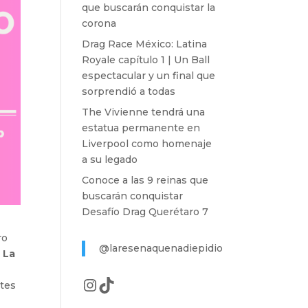
que buscarán conquistar la
corona
Drag Race México: Latina
Royale capítulo 1 | Un Ball
espectacular y un final que
sorprendió a todas
The Vivienne tendrá una
estatua permanente en
Liverpool como homenaje
a su legado
Conoce a las 9 reinas que
buscarán conquistar
Desafío Drag Querétaro 7
ro
@laresenaquenadiepidio
e
La
Instagram
TikTok
ntes