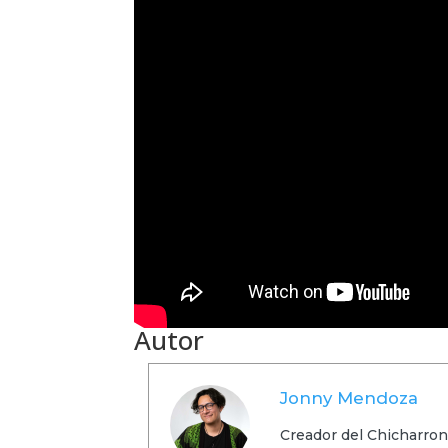
Autor
Jonny Mendoza
Creador del Chicharron