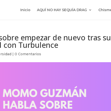
Inicio
AQUÍ NO HAY SEQUÍA DRAG
Chisme
obre empezar de nuevo tras s
l con Turbulence
rsidad
|
0 Comentarios