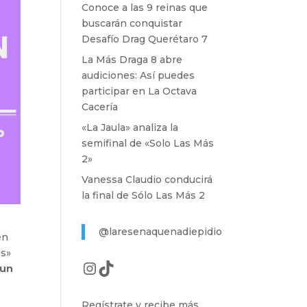
Conoce a las 9 reinas que
buscarán conquistar
Desafío Drag Querétaro 7
La Más Draga 8 abre
audiciones: Así puedes
participar en La Octava
Cacería
«La Jaula» analiza la
semifinal de «Solo Las Más
2»
Vanessa Claudio conducirá
la final de Sólo Las Más 2
@laresenaquenadiepidio
en
3s»
Instagram
TikTok
 un
Regístrate y recibe más