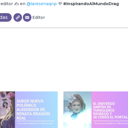
y editor ✍️ en
@laresenaqnp
💜
#InspirandoAlMundoDrag
adas
Editor