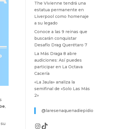
The Vivienne tendrá una
estatua permanente en
Liverpool como homenaje
a su legado
Conoce a las 9 reinas que
buscarán conquistar
Desafío Drag Querétaro 7
La Más Draga 8 abre
audiciones: Así puedes
participar en La Octava
Cacería
«La Jaula» analiza la
semifinal de «Solo Las Más
2»
s
be
,
@laresenaquenadiepidio
 su
Instagram
TikTok