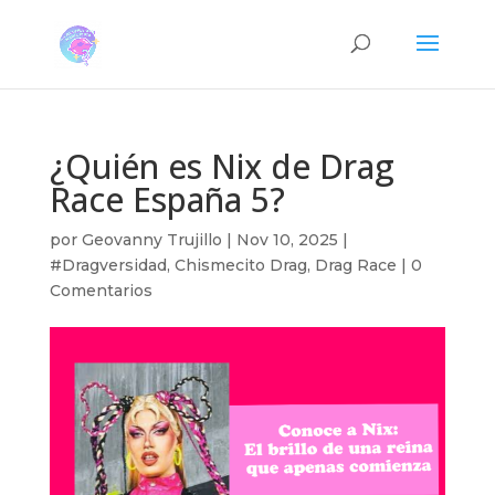
¿Quién es Nix de Drag
Race España 5?
por
Geovanny Trujillo
|
Nov 10, 2025
|
#Dragversidad
,
Chismecito Drag
,
Drag Race
|
0
Comentarios