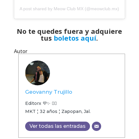
A post shared by Meow Club MX (@meowclub.mx)
No te quedes fuera y adquiere
tus
boletos aquí
.
Autor
Geovanny Trujillo
Editorx 💜✨ 🏳️‍🌈
MKT ¦ 32 años ¦ Zapopan, Jal.
Ver todas las entradas