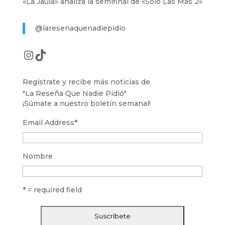
«La Jaula» analiza la semifinal de «Solo Las Más 2»
@laresenaquenadiepidio
Instagram
TikTok
Regístrate y recibe más noticias de
"La Reseña Que Nadie Pidió"
¡Súmate a nuestro boletín semanal!
Email Address
*
Nombre
* = required field