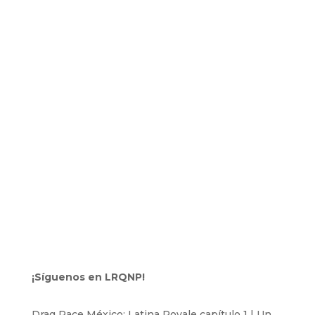
¡Síguenos en LRQNP!
Drag Race México: Latina Royale capítulo 1 | Un