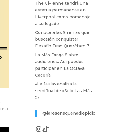
The Vivienne tendrá una
estatua permanente en
Liverpool como homenaje
a su legado
Conoce a las 9 reinas que
buscarán conquistar
Desafío Drag Querétaro 7
La Más Draga 8 abre
audiciones: Así puedes
participar en La Octava
Cacería
«La Jaula» analiza la
semifinal de «Solo Las Más
2»
o
ioso
@laresenaquenadiepidio
Instagram
TikTok