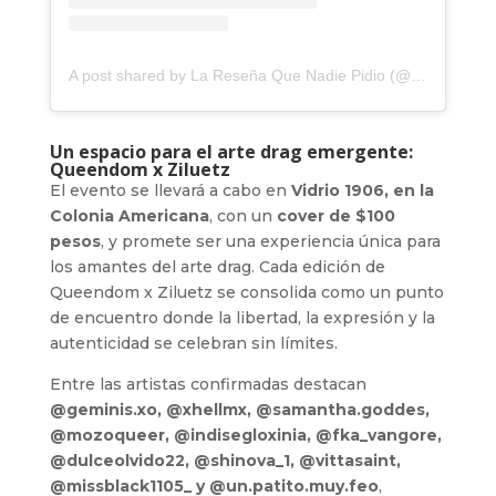
A post shared by La Reseña Que Nadie Pidio (@laresenaqnp)
Un espacio para el arte drag emergente:
Queendom x Ziluetz
El evento se llevará a cabo en
Vidrio 1906, en la
Colonia Americana
, con un
cover de $100
pesos
, y promete ser una experiencia única para
los amantes del arte drag. Cada edición de
Queendom x Ziluetz se consolida como un punto
de encuentro donde la libertad, la expresión y la
autenticidad se celebran sin límites.
Entre las artistas confirmadas destacan
@geminis.xo, @xhellmx, @samantha.goddes,
@mozoqueer, @indisegloxinia, @fka_vangore,
@dulceolvido22, @shinova_1, @vittasaint,
@missblack1105_ y @un.patito.muy.feo
,