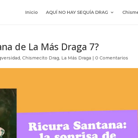
Inicio
AQUÍ NO HAY SEQUÍA DRAG
Chisme
ana de La Más Draga 7?
gversidad
,
Chismecito Drag
,
La Más Draga
|
0 Comentarios