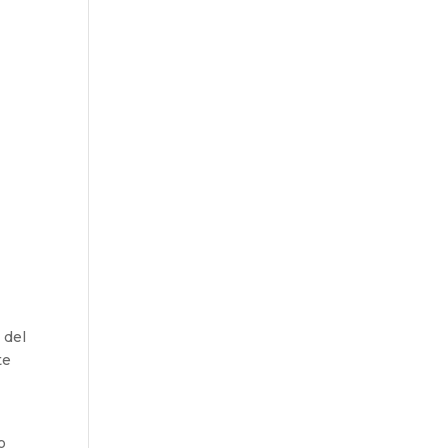
 del
te
o