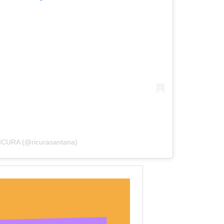
RICURA (@ricurasantana)