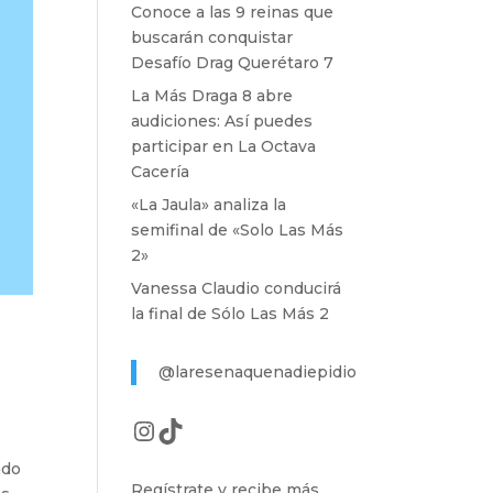
Conoce a las 9 reinas que
buscarán conquistar
Desafío Drag Querétaro 7
La Más Draga 8 abre
audiciones: Así puedes
participar en La Octava
Cacería
«La Jaula» analiza la
semifinal de «Solo Las Más
2»
Vanessa Claudio conducirá
la final de Sólo Las Más 2
z
@laresenaquenadiepidio
Instagram
TikTok
ado
Regístrate y recibe más