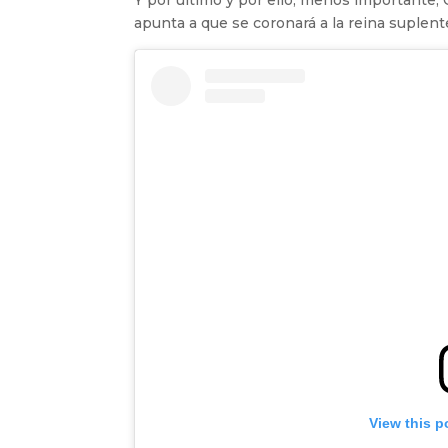
Y por último y por ello, menos importante, 
apunta a que se coronará a la reina suplen
View this p