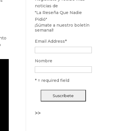
as
noticias de
"La Reseña Que Nadie
Pidió"
¡Súmate a nuestro boletín
semanal!
ento
Email Address
*
o
Nombre
* = required field
>>