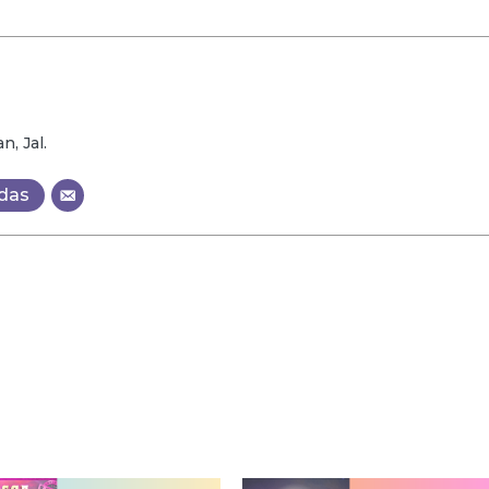
, Jal.
adas