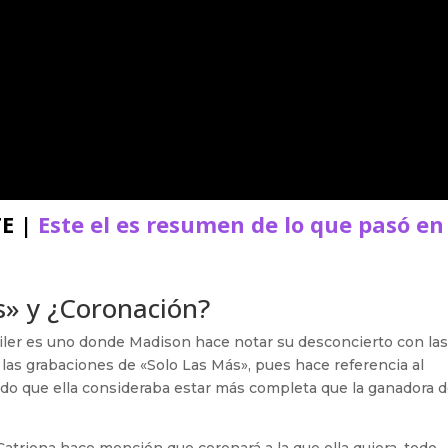
TE |
Este el es resumen de lo que pasó en
s» y ¿Coronación?
iler es uno donde Madison hace notar su desconcierto con la
 las grabaciones de «Solo Las Más», pues hace referencia al
o que ella consideraba estar más completa que la ganadora d