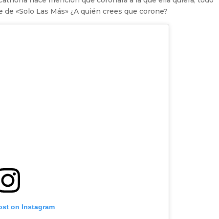
Catriona hace mención que coronará a la que ella quiera, todo
te de «Solo Las Más» ¿A quién crees que corone?
ost on Instagram