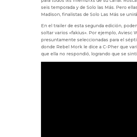
para todos lxs miembrxs de su canal. Rosca 
seis temporada y de Solo las Más. Pero ella
Madison, finalistas de Solo Las Más se unirá
En el trailer de esta segunda edición, pode
soltar varios «fakius». Por ejemplo, Aviesc
presuntamente seleccionadas para el sépti
donde Rebel Mork le dice a C-Pher que vari
que ella no respondió, logrando que se sin