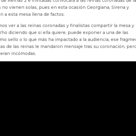
de Reinas 2 e invitadas convocará a las reinas coronadas de l
s no vienen solas, pues en esta ocasión Georgiana, Sirena y
n a esta mesa llena de factos.
mos ver a las reinas coronadas y finalistas compartir la mesa y
 Who diciendo que si ella quiere, puede exponer a una de las
mo sello o lo que más ha impactado a la audiencia, ese fragm
as de las reinas le mandaron mensaje tras su coronación, per
tieran incómodas.