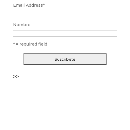
Email Address
*
Nombre
* = required field
>>