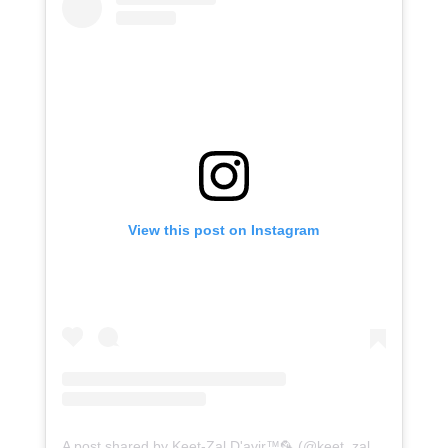
View this post on Instagram
A post shared by Keet-Zal D'avir™🦜 (@keet_zalita)