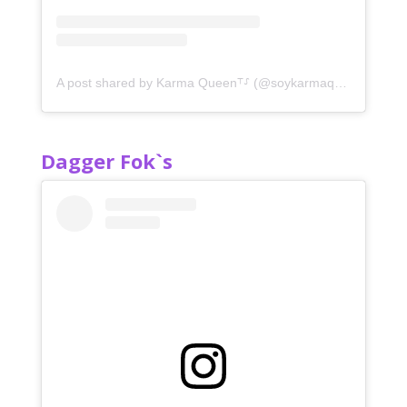
A post shared by Karma Queen⸆⸉ (@soykarmaqueen)
Dagger Fok`s