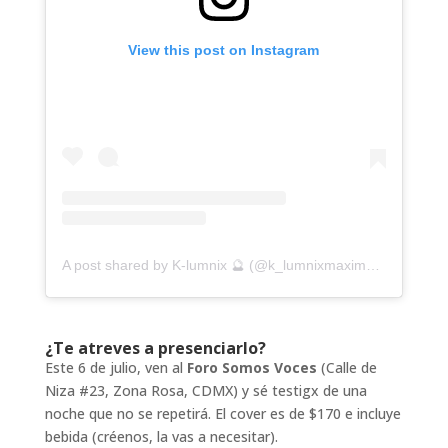
View this post on Instagram
A post shared by K-lumnix 🔮 (@k_lumnixmaximoon)
¿Te atreves a presenciarlo?
Este 6 de julio, ven al
Foro Somos Voces
(Calle de
Niza #23, Zona Rosa, CDMX) y sé testigx de una
noche que no se repetirá. El cover es de $170 e incluye
bebida (créenos, la vas a necesitar).