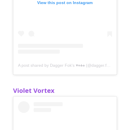
View this post on Instagram
A post shared by Dagger Fok's ♥️♦️♣️♠️ (@dagger.fok.s)
Violet Vortex