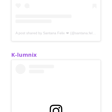
A post shared by Santana Felix 💋 (@santana.felix_)
K-lumnix