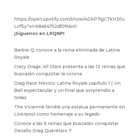
https://open.spotify.com/show/4DkP7qjC7k1r3lIu
LrifSy?si=68a64752df0f4b41
¡Síguenos en LRQNP!
Barbie Q: conoce a la reina eliminada de Latina
Royale
Crazy Drags: All Stars presenta a las 12 reinas que
buscarán conquistar la corona
Drag Race México: Latina Royale capítulo 1 | Un
Ball espectacular y un final que sorprendió a
todas
The Vivienne tendrá una estatua permanente en
Liverpool como homenaje a su legado
Conoce a las 9 reinas que buscarán conquistar
Desafío Drag Querétaro 7