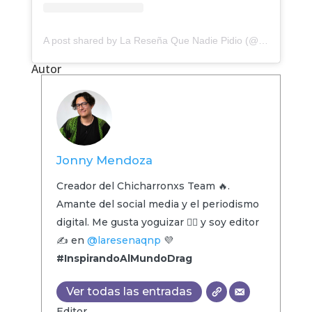
A post shared by La Reseña Que Nadie Pidio (@laresenaqnp)
Autor
Jonny Mendoza
Creador del Chicharronxs Team 🔥.
Amante del social media y el periodismo
digital. Me gusta yoguizar 🧘‍♂️ y soy editor
✍️ en
@laresenaqnp
💜
#InspirandoAlMundoDrag
Ver todas las entradas
Editor