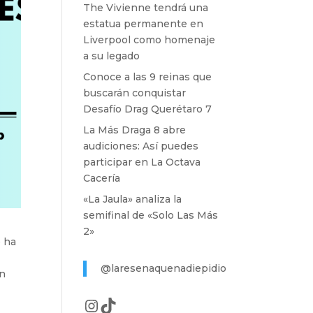
The Vivienne tendrá una
estatua permanente en
Liverpool como homenaje
a su legado
Conoce a las 9 reinas que
buscarán conquistar
Desafío Drag Querétaro 7
La Más Draga 8 abre
audiciones: Así puedes
participar en La Octava
Cacería
«La Jaula» analiza la
semifinal de «Solo Las Más
2»
 ha
@laresenaquenadiepidio
an
Instagram
TikTok