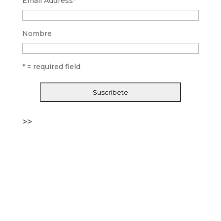
Email Address
*
Nombre
* = required field
>>