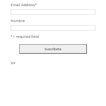
Email Address
*
Nombre
* = required field
>>