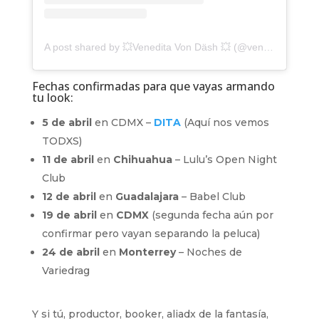
A post shared by 💥Venedita Von Däsh 💥 (@veneditavondash)
Fechas confirmadas para que vayas armando
tu look:
5 de abril
en CDMX –
DITA
(Aquí nos vemos
TODXS)
11 de abril
en
Chihuahua
– Lulu’s Open Night
Club
12 de abril
en
Guadalajara
– Babel Club
19 de abril
en
CDMX
(segunda fecha aún por
confirmar pero vayan separando la peluca)
24 de abril
en
Monterrey
– Noches de
Variedrag
Y si tú, productor, booker, aliadx de la fantasía,