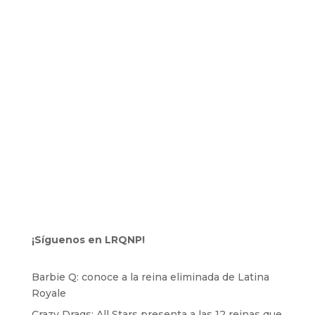
¡Síguenos en LRQNP!
Barbie Q: conoce a la reina eliminada de Latina
Royale
Crazy Drags: All Stars presenta a las 12 reinas que