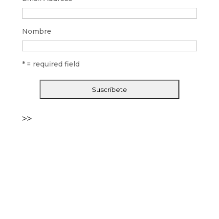
Nombre
* = required field
>>