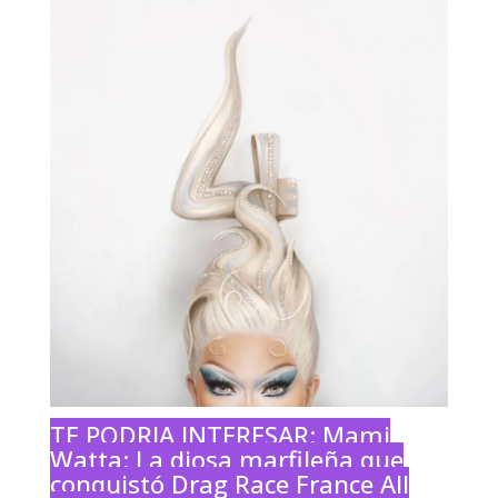
TE PODRIA INTERESAR:
Mami
Watta: La diosa marfileña que
conquistó Drag Race France All