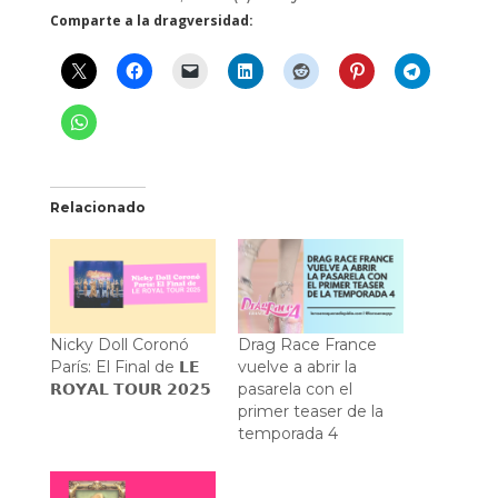
Comparte a la dragversidad:
Relacionado
Nicky Doll Coronó
Drag Race France
París: El Final de 𝗟𝗘
vuelve a abrir la
𝗥𝗢𝗬𝗔𝗟 𝗧𝗢𝗨𝗥 𝟮𝟬𝟮𝟱
pasarela con el
primer teaser de la
temporada 4