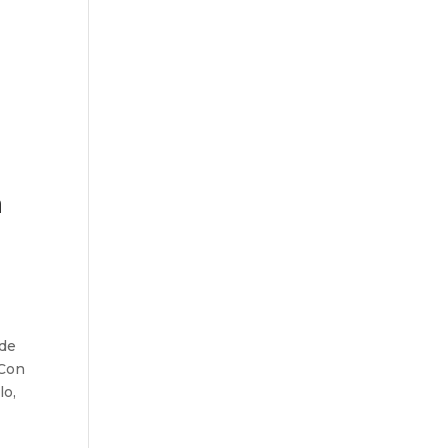
n
 de
 Con
lo,