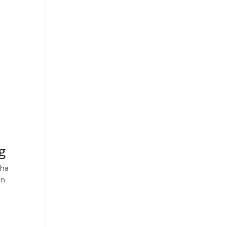
g
 ha
en