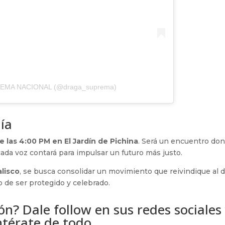
PREMA NACIONAL (@draga_suprema)
nía
e las 4:00 PM en El Jardín de Pichina
. Será un encuentro do
cada voz contará para impulsar un futuro más justo.
lisco
, se busca consolidar un movimiento que reivindique al 
o de ser protegido y celebrado.
n? Dale follow en sus redes sociales
ntérate de todo.