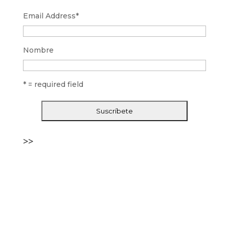
Email Address
*
Nombre
* = required field
>>