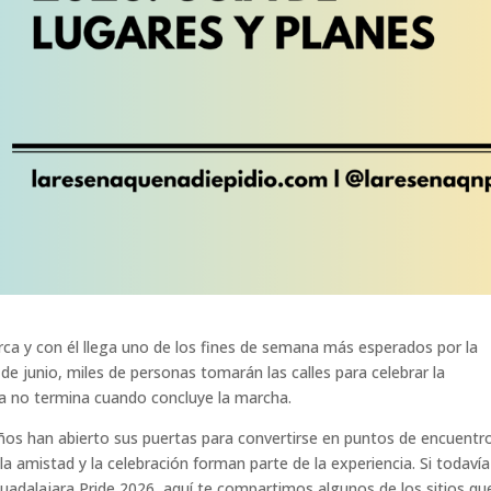
rca y con él llega uno de los fines de semana más esperados por la
 junio, miles de personas tomarán las calles para celebrar la
iesta no termina cuando concluye la marcha.
ños han abierto sus puertas para convertirse en puntos de encuentr
la amistad y la celebración forman parte de la experiencia. Si todaví
uadalajara Pride 2026, aquí te compartimos algunos de los sitios qu