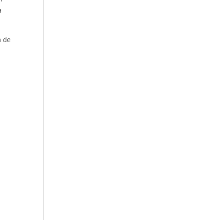
a
n de