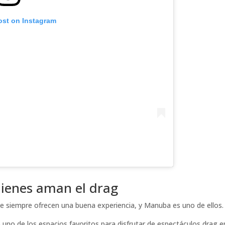
ost on Instagram
uienes aman el drag
ue siempre ofrecen una buena experiencia, y Manuba es uno de ellos.
uno de los espacios favoritos para disfrutar de espectáculos drag e