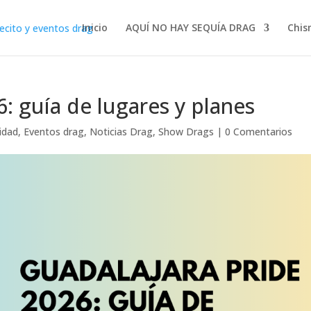
Inicio
AQUÍ NO HAY SEQUÍA DRAG
Chis
: guía de lugares y planes
idad
,
Eventos drag
,
Noticias Drag
,
Show Drags
|
0 Comentarios