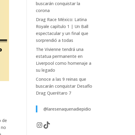
buscarán conquistar la
corona
Drag Race México: Latina
Royale capítulo 1 | Un Ball
espectacular y un final que
sorprendió a todas
The Vivienne tendrá una
estatua permanente en
Liverpool como homenaje a
su legado
Conoce a las 9 reinas que
buscarán conquistar Desafío
Drag Querétaro 7
@laresenaquenadiepidio
o de
Instagram
TikTok
a no
e