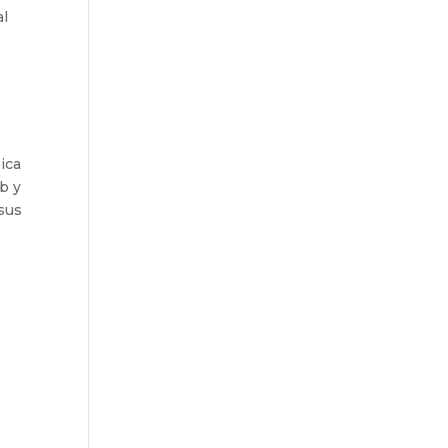
al
ica
b y
sus