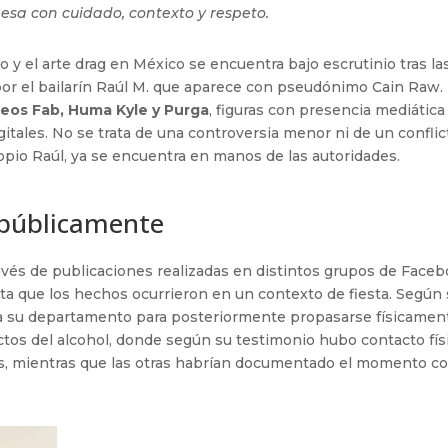
mesa con cuidado, contexto y respeto.
y el arte drag en México se encuentra bajo escrutinio tras la
or el bailarín Raúl M. que aparece con pseudónimo Cain Raw.
eos Fab, Huma Kyle y Purga
, figuras con presencia mediática
itales. No se trata de una controversia menor ni de un conflic
opio Raúl, ya se encuentra en manos de las autoridades.
 públicamente
través de publicaciones realizadas en distintos grupos de Face
lata que los hechos ocurrieron en un contexto de fiesta. Según
 a su departamento para posteriormente propasarse físicamen
ectos del alcohol, donde según su testimonio hubo contacto fís
gs, mientras que las otras habrían documentado el momento c