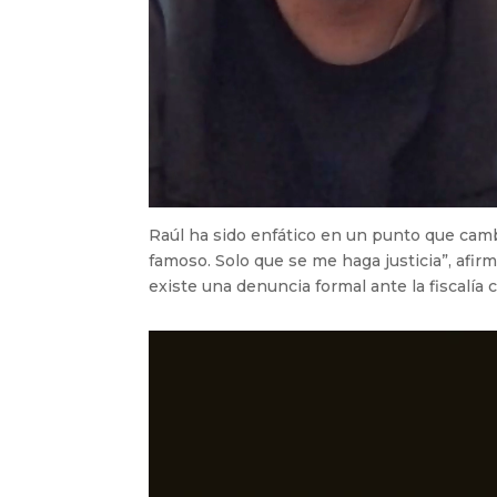
Raúl ha sido enfático en un punto que cam
famoso. Solo que se me haga justicia”, afir
existe una denuncia formal ante la fiscalía