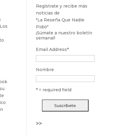
Regístrate y recibe más
noticias de
s
"La Reseña Que Nadie
 Los
Pidió"
¡Súmate a nuestro boletín
semanal!
to
Email Address
*
Nombre
book
 su
* = required field
te
ico
on
>>