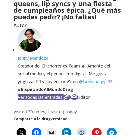
queens, lip syncs y una fiesta
de cumpleaños épica. ¿Qué más
puedes pedir? ¡No faltes!
Autor
Jonny Mendoza
Creador del Chicharronxs Team 🔥. Amante del
social media y el periodismo digital. Me gusta
yoguizar 🧘‍♂️ y soy editor ✍️ en
@laresenaqnp
💜
#InspirandoAlMundoDrag
Ver todas las entradas
Editor
Visited 30 times, 1 visit(s) today
Comparte a la dragversidad: