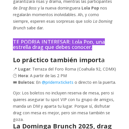
garantizará risas y drama, mientras las participantes
de
Drag Boss
y la nueva dominguera
Lola Pop
nos
regalarán momentos inolvidables. Ah, y como
siempre, esperen esas sorpresas que solo
La Doming
Brunch
sabe dar.
TE PODRIA INTERESAR:
Lola Pop, una
estrella drag que debes conocer.
Lo práctico también import
a
📍
Lugar
: Terraza del Foro Roma (Coahuila 92, CDMX)
🕑
Hora
: A partir de las 2 PM
🎟️
Boletos
: En
@pridemxtickets
o directo en la puerta.
Ojo: Los boletos no incluyen reserva de mesa, pero si
quieres asegurar tu spot VIP con tu grupo de amigxs,
manda un DM y aparta tu lugar. Porque sí, disfrutar
drag con mesa es mejor, pero sin mesa también se
goza.
La Dominga Brunch 2025, drag